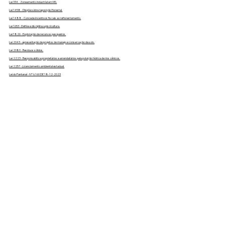
Lei 334 - Zoneamento industrial em MS.
Lei 1458 - Dispõe sobre reposição florestal.
Lei 1488 - Concede incentivos fiscais ao reflorestamento.
Lei 1653 - Define e disciplina a piscicultura.
Lei 1826 - Exploração de recursos pesqueiros.
Lei 2043 - apresentação de projetos de manejo e conservação de solo.
Lei 2080 - Residuos sólidos.
Lei 2223 - Responsabiliza proprietários e arrendatários pela poluição hídrica de rios cênicos.
Lei 2257 - Licenciamento ambiental estadual.
Lei do Pantanal - Nº 6.160 DE 18-12-2023