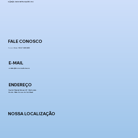
Legislação Ambiental Municipal (Bonito)
FALE CONOSCO
Fone e Whats:
+55 67 3255-2255
E-MAIL
contato@bionconsultoria.com
ENDEREÇO
Rua Cel. Pilad de Rebuá, 347 - Vila Donária
Bonito - Mato Grosso do Sul - Brasil
NOSSA LOCALIZAÇÃO